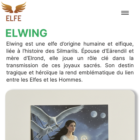
ELWING
Accueil
Elwing est une elfe d’origine humaine et elfique,
liée à l’histoire des Silmarils. Épouse d’Eärendil et
Legolas
mère d’Elrond, elle joue un rôle clé dans la
transmission de ces joyaux sacrés. Son destin
tragique et héroïque la rend emblématique du lien
Elrond
entre les Elfes et les Hommes.
Galadriel
Thranduil
Tauriel
Elwing